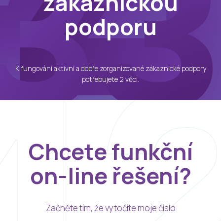
zákaznickou
podporu
K fungování aktivní a dobře zorganizované zákaznické podpory
potřebujete 2 věci.
Chcete funkční
on-line řešení?
Začněte tím, že vytočíte moje číslo