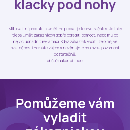
klacky pod nohy
IN
KDY
REF
Mít kvalitní produkt a umět ho prodat je teprve začátek. Je taky
třeba umět zákazníkovi dobře poradit, pomoct, nebo mu co
NÁŠ
nejvíc usnadnit reklamaci. Když zákazník vycití, že o něj ve
O N
skutečnosti nemáte zájem a nevěnujete mu svou pozornost
dostatečně,
KON
příště nakoupí jinde.
Pomůžeme vám
vyladit