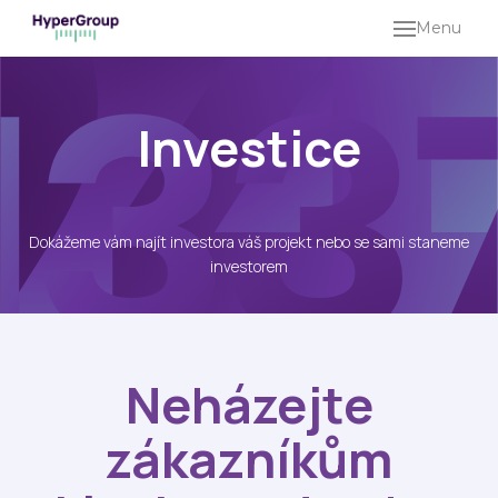
Menu
HO
SLU
Investice
MA
KO
CO
Dokážeme vám najít investora váš projekt nebo se sami staneme
IDE
investorem
PR
SHO
O
Neházejte
LI
zákazníkům
ZÁ
PO