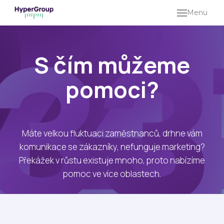
Menu
HO
SLU
S čím můžeme
MA
pomoci?
KO
CO
IDE
PR
Máte velkou fluktuaci zaměstnanců, drhne vám
SHO
komunikace se zákazníky, nefunguje marketing?
O
Překážek v růstu existuje mnoho, proto nabízíme
pomoc ve více oblastech.
LI
ZÁ
PO