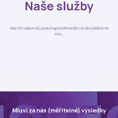
Naše služby
IN
KDY
REF
Náš tým odborníků poskytuje profesionální služby přesně na
NÁŠ
míru.
O N
KON
Mluví za nás (měřitelné) výsledky