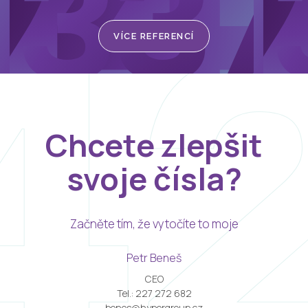
VÍCE REFERENCÍ
Chcete zlepšit
svoje čísla?
Začněte tím, že vytočíte to moje
Petr Beneš
CEO
Tel.: 227 272 682
benes@hypergroup.cz